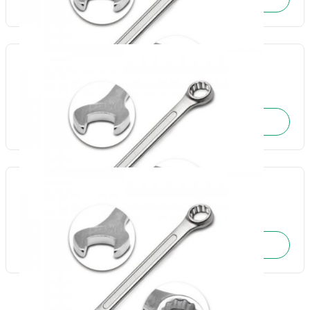
Chave combinada 30mm-Fertak
Cód.: 17754
SOLICITE O ORÇAMENTO
Chave combinada 32mm-Fertak
Cód.: 17755
SOLICITE O ORÇAMENTO