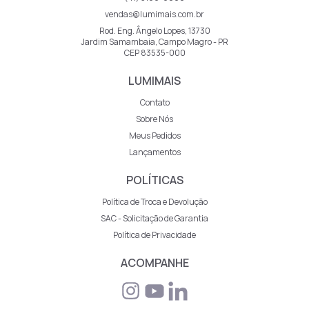
vendas@lumimais.com.br
Rod. Eng. Ângelo Lopes, 13730
Jardim Samambaia, Campo Magro - PR
CEP 83535-000
LUMIMAIS
Contato
Sobre Nós
Meus Pedidos
Lançamentos
POLÍTICAS
Política de Troca e Devolução
SAC - Solicitação de Garantia
Política de Privacidade
ACOMPANHE