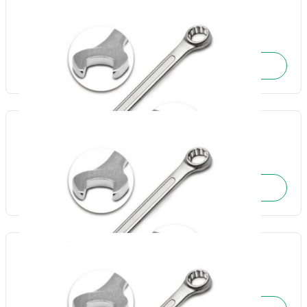
Chave combinada 21mm-Fertak
Cód.: 17746
SOLICITE O ORÇAMENTO
Chave combinada 22mm-Fertak
Cód.: 17747
SOLICITE O ORÇAMENTO
Chave combinada 23mm-Fertak
Cód.: 17748