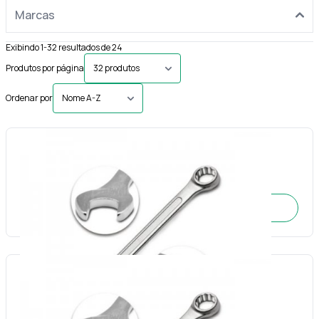
Marcas
Exibindo 1-32 resultados de 24
Produtos por página
Ordenar por
Chave combinada 06mm-Fertak
Cód.: 17731
SOLICITE O ORÇAMENTO
Chave combinada 07mm-Fertak
Cód.: 17732