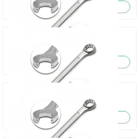
SOLICITE O ORÇAMENTO
Chave combinada 08mm-Fertak
Cód.: 17733
SOLICITE O ORÇAMENTO
Chave combinada 09mm-Fertak
Cód.: 17734
SOLICITE O ORÇAMENTO