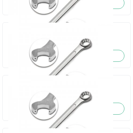
SOLICITE O ORÇAMENTO
Chave combinada 19mm-Fertak
Cód.: 17744
SOLICITE O ORÇAMENTO
Chave combinada 20mm-Fertak
Cód.: 17745
SOLICITE O ORÇAMENTO