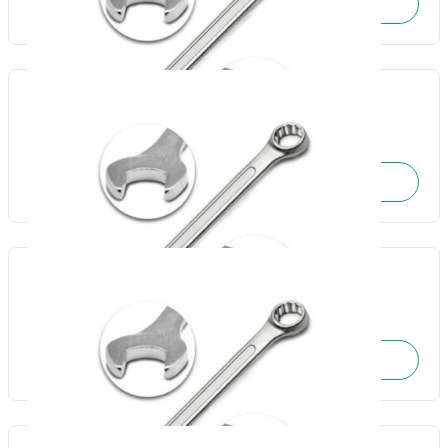
SOLICITE O ORÇAMENTO
Chave combinada 24mm-Fertak
Cód.: 17749
SOLICITE O ORÇAMENTO
Chave combinada 25mm-Fertak
Cód.: 17750
SOLICITE O ORÇAMENTO