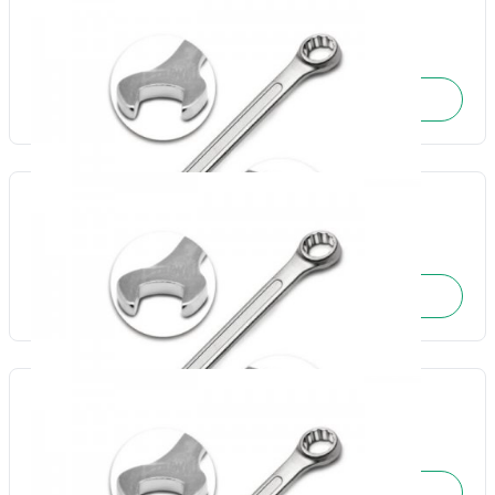
Chave combinada 26mm-Fertak
Cód.: 17751
SOLICITE O ORÇAMENTO
Chave combinada 27mm-Fertak
Cód.: 17752
SOLICITE O ORÇAMENTO
Chave combinada 28mm-Fertak
Cód.: 17753
SOLICITE O ORÇAMENTO