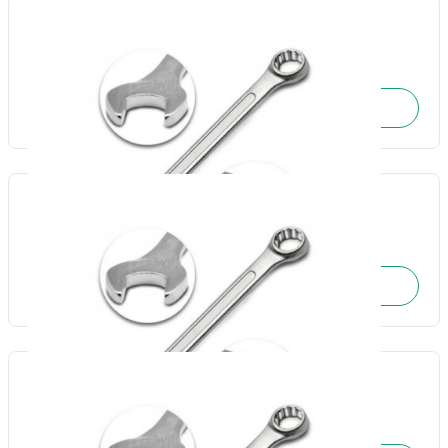
Chave combinada 10mm-Fertak
Cód.: 17735
SOLICITE O ORÇAMENTO
Chave combinada 11mm-Fertak
Cód.: 17736
SOLICITE O ORÇAMENTO
Chave combinada 12mm-Fertak
Cód.: 17737