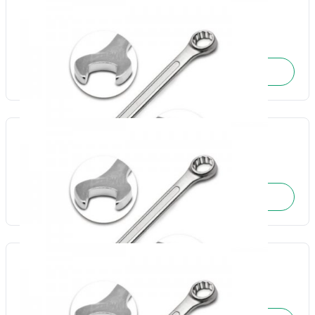
Chave combinada 15mm-Fertak
Cód.: 17740
SOLICITE O ORÇAMENTO
Chave combinada 16mm-Fertak
Cód.: 17741
SOLICITE O ORÇAMENTO
Chave combinada 17mm-Fertak
Cód.: 17742