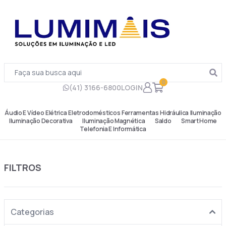
0
(41) 3166-6800
LOGIN
Áudio E Vídeo
Elétrica
Eletrodomésticos
Ferramentas
Hidráulica
Iluminação
Iluminação Decorativa
Iluminação Magnética
Saldo
Smart Home
Telefonia E Informática
FILTROS
Categorias