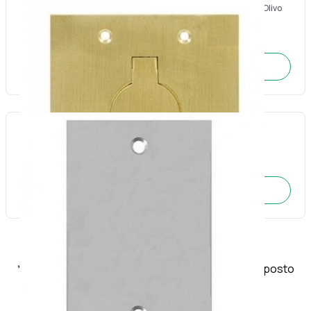
Placa piso leve 4x4 latão escovado unha simples redonda-Olivo
Cód.: 3516
SOLICITE O ORÇAMENTO
Placa piso leve Inox cega 4x2-Olivo
Cód.: 4050
SOLICITE O ORÇAMENTO
*Os produtos importados terão acréscimo de imposto
conforme política fiscal do estado.