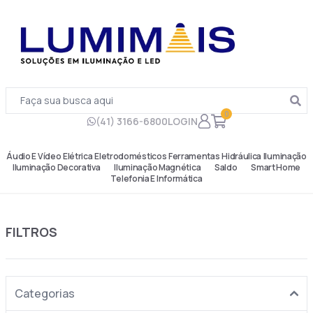
0
(41) 3166-6800
LOGIN
Áudio E Vídeo
Elétrica
Eletrodomésticos
Ferramentas
Hidráulica
Iluminação
Iluminação Decorativa
Iluminação Magnética
Saldo
Smart Home
Telefonia E Informática
FILTROS
Categorias