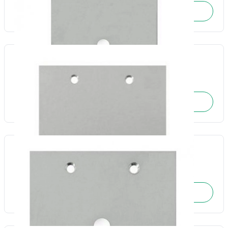
SOLICITE O ORÇAMENTO
Placa piso Inox leve cega 4x4-Olivo
Cód.: 4049
SOLICITE O ORÇAMENTO
Placa piso Inox leve furo central 4x4-Olivo
Cód.: 4053
SOLICITE O ORÇAMENTO