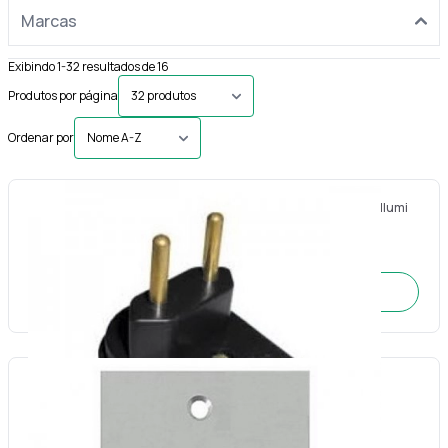
Marcas
Exibindo 1-32 resultados de 16
Produtos por página
Ordenar por
Kit com 10 Plugue prensa cabo macho 2p 20a gig preto 90º-Ilumi
Cód.: 3103
SOLICITE O ORÇAMENTO
Placa para piso Inox leve Furo Central 4x2 -Olivo
Cód.: 4054