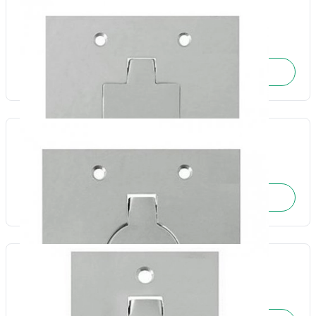
Placa piso Inox leve unha simples quadrada 4x4-Olivo
Cód.: 4058
SOLICITE O ORÇAMENTO
Placa piso Inox leve unha simples redonda 4x4-Olivo
Cód.: 4056
SOLICITE O ORÇAMENTO
Placa piso Inox leve unha simples redonda 4x2-Olivo
Cód.: 4055