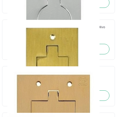
SOLICITE O ORÇAMENTO
Placa piso leve 4x2 latão escovado para 2 RJ45 dourado-Olivo
Cód.: 3518
SOLICITE O ORÇAMENTO
Placa piso leve 4x4 latão escovado p/3 RJ45-Olivo
Cód.: 3519
SOLICITE O ORÇAMENTO