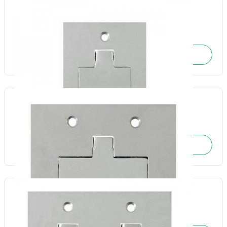
Placa piso Inox leve para 2 RJ45 4x2 -Olivo
Cód.: 4051
SOLICITE O ORÇAMENTO
Placa piso Inox leve para 3 RJ45 4x4-Olivo
Cód.: 4052
SOLICITE O ORÇAMENTO
Placa piso Inox leve unha dupla quadrada 4x4-Olivo
Cód.: 4060