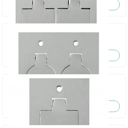
SOLICITE O ORÇAMENTO
Placa piso Inox leve unha dupla redonda 4x4-Olivo
Cód.: 4059
SOLICITE O ORÇAMENTO
Placa piso Inox leve unha simples quadrada 4x2-Olivo
Cód.: 4057
SOLICITE O ORÇAMENTO