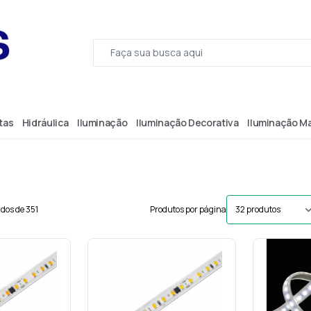
tas
Hidráulica
Iluminação
Iluminação Decorativa
Iluminação M
ados de 351
Produtos por página
27v ip65 3000k
Fita 10w p/m 127v ip65 4000k
Fita 8,5w 
mm-Astraled
120led/m 10mm-Astraled
120led/
20600
Cód.: 20601
C