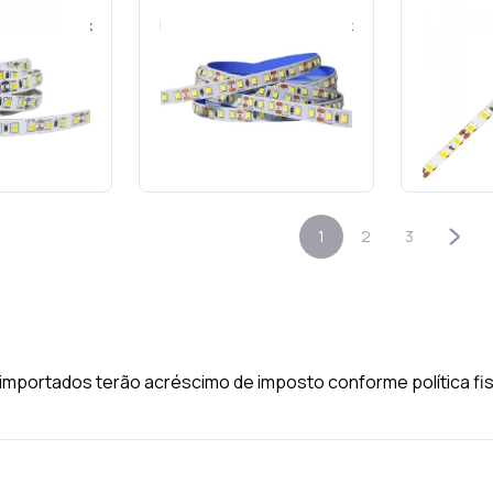
Fita LED
 IP20 12w 6000k
Fita LED 5m 12v IP20 12w 6500k
4000k 
ilho 8mm-Gaya
120led/m 8mm-Saveenergy
15253
Cód.: 18201
C
 ORÇAMENTO
SOLICITE O ORÇAMENTO
SOLICI
1
2
3
importados terão acréscimo de imposto conforme política fis