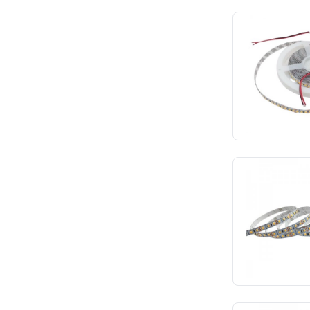
Fita LED 5m 1
2700k 180l
Nord
Cód.: 
SOLICITE O
Fita LED 5m 12v
120led/m
Cód.: 
SOLICITE O