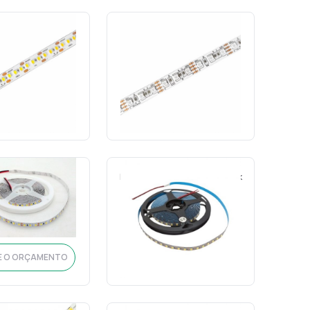
m 12v IP20 7w 4000k
Fita LED 5m 12v IP20 8w RGB
m 10mm-Astraled
120led/m 8mm-Astraled
ód.: 20605
Cód.: 20630
TE O ORÇAMENTO
SOLICITE O ORÇAMENTO
Fita LED 5m 12v IP20 12w 4000k
m 12v IP20 11w 6500k
120led/m corte livre 8mm-
m 8mm-Astraled
Gaya
ód.: 16279
Cód.: 16438
TE O ORÇAMENTO
SOLICITE O ORÇAMENTO