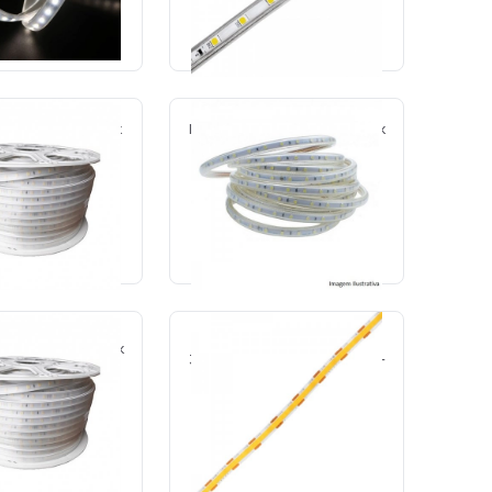
TE O ORÇAMENTO
SOLICITE O ORÇAMENTO
p/m 127v ip65 6000k
Fita 14,4w p/m 220v ip65 3000k
fosca 13mm-Gaya
60led/m 13mm-Gaya
ód.: 10441
Cód.: 8918
TE O ORÇAMENTO
SOLICITE O ORÇAMENTO
Fita cob 10W p/m 127V IP44
p/m 220v ip65 6500k
3000K 240led/m 8mm 1000lm-
fosca 13mm-Gaya
Lumi+
ód.: 8919
Cód.: 30030
TE O ORÇAMENTO
SOLICITE O ORÇAMENTO