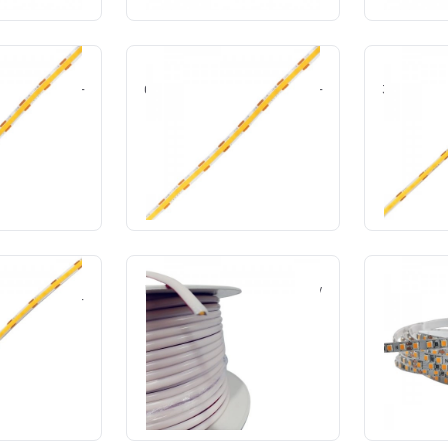
p/m 127V IP44
Fita cob 10W p/m 127V IP44
Fita cob 
m 8mm 1000lm-
6500K 240led/m 8mm 1000lm-
3000K 480
i+
Lumi+
30031
Cód.: 30032
C
 ORÇAMENTO
SOLICITE O ORÇAMENTO
SOLICI
p/m 127V IP44
Fita cob slim 12w p/m ip65 220v
Fita LED 5
m 8mm 1500lm-
2700k 10mm-Gaya
176led/
i+
Cód.: 21917
C
30035
SOLICITE O ORÇAMENTO
SOLICI
 ORÇAMENTO