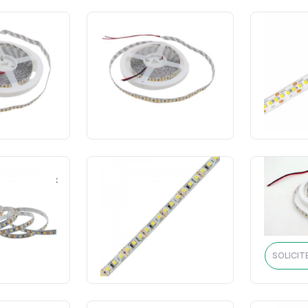
2v IP20 7,2w
Fita LED 5m 12v IP20 7,2w
Fita LED 5
ed/m 10mm-
3000k 180led/m 10mm-
180led/
ecor
Nordecor
C
14306
Cód.: 14307
SOLICI
 ORÇAMENTO
SOLICITE O ORÇAMENTO
Fita LED 5m 12v IP20 11,5w
 IP20 10w 4000k
Fita LED 5
4000k 138led/m 8mm-
 8mm-Opl
120led/
Nordecor
20026
C
Cód.: 22960
 ORÇAMENTO
SOLICI
SOLICITE O ORÇAMENTO