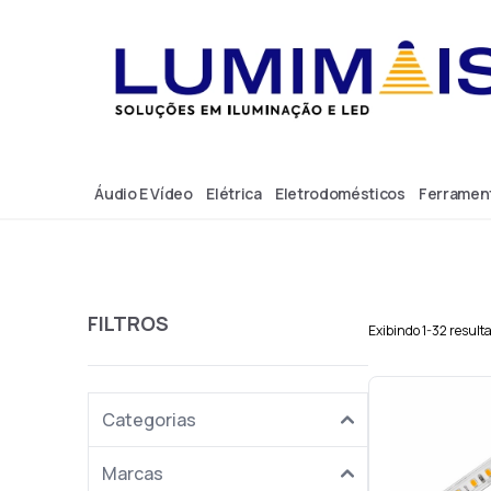
Áudio E Vídeo
Elétrica
Eletrodomésticos
Ferramen
FILTROS
Exibindo 1-32 result
Fita 10w p/m 1
Categorias
120led/m 10
Cód.: 
Marcas