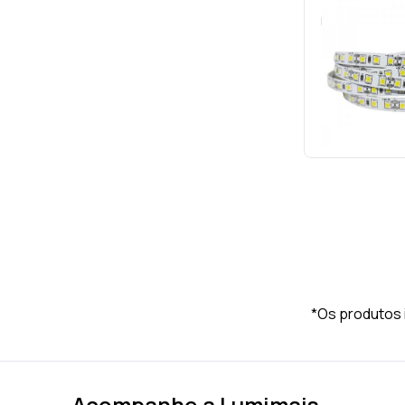
Fita LED 5m 12v
120led/m s.br
Cód.: 
SOLICITE O
*Os produtos 
Acompanhe a Lumimais