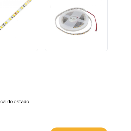
 5m 12v IP20 14,2w
Fita LED 5m 12v IP20 14w 2700k
420led/m 8mm-
156led/m 10mm-Nordecor
Nordecor
Cód.: 14303
ód.: 22079
SOLICITE O ORÇAMENTO
TE O ORÇAMENTO
cal do estado.