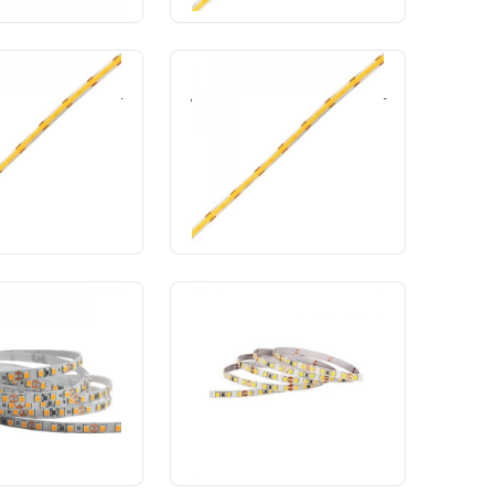
14W p/m 127V IP44
Fita cob 14W p/m 127V IP44
led/m 8mm 1500lm-
4000K 480led/m 8mm 1500lm-
Lumi+
Lumi+
ód.: 30033
Cód.: 30034
TE O ORÇAMENTO
SOLICITE O ORÇAMENTO
m 12v IP20 5w 2700k
Fita LED 5m 12v IP20 5w 3000k
m 4mm-Nordecor
176led/m 4mm-Nordecor
ód.: 19845
Cód.: 19818
TE O ORÇAMENTO
SOLICITE O ORÇAMENTO