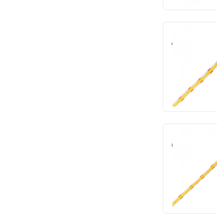
Fita cob 10W 
4000K 240led/
Lum
Cód.: 
SOLICITE O
Fita cob 14W 
6500K 480led/
Lum
Cód.: 
SOLICITE O