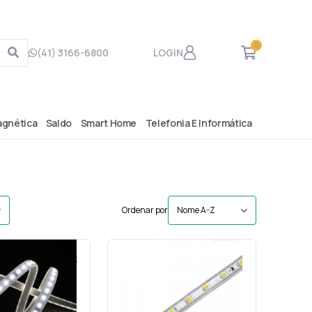
0
(41) 3166-6800
LOGIN
agnética
Saldo
Smart Home
Telefonia E Informática
Ordenar por
p/m 220v ip65 4000k
Fita 14,4w p/m 127v ip65 3000k
m 10mm-Nordecor
60led/m 10mm-Mayler
ód.: 20737
Cód.: 14695